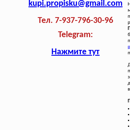
kupi.propisku@gmail.com
м
п
Тел. 7-937-796-30-96
р
Telegram:
б
р
Нажмите тут
п
Д
п
з
д
в
П