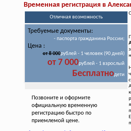
Временная регистрация в Алекс
С
Отличная возможность
Требуемые документы:
- паспорта гражданина России;
Цена :
з
от 8 000
рублей - 1 человек (90 дней)
н
от 7 000
рублей - 1 взрослый
Бесплатно
дети
с
Позвоните и оформите
я
официальную временную
п
регистрацию быстро по
Е
приемлемой цене.
п