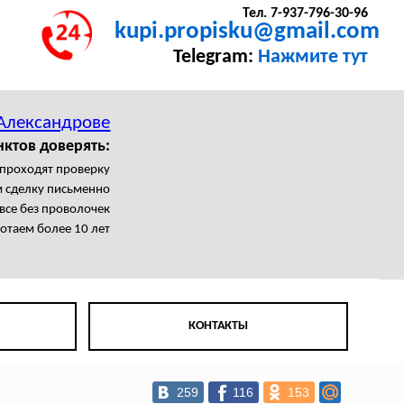
Тел. 7-937-796-30-96
kupi.propisku@gmail.com
Telegram:
Нажмите тут
 Александрове
нктов доверять:
 проходят проверку
 сделку письменно
все без проволочек
отаем более 10 лет
КОНТАКТЫ
259
116
153