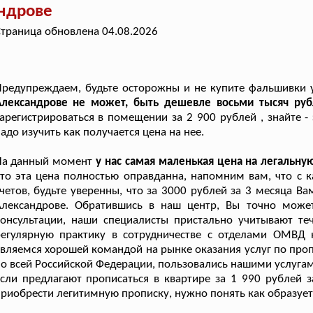
андрове
траница обновлена 04.08.2026
Предупреждаем, будьте осторожны и не купите фальшивки 
Александрове не может, быть дешевле восьми тысяч рубл
арегистрироваться в помещении за 2 900 рублей , знайте -
адо изучить как получается цена на нее.
На данный момент
у нас самая маленькая цена на легальну
что эта цена полностью оправданна, напомним вам, что 
четов, будьте уверенны, что за 3000 рублей за 3 месяца 
Александрове. Обратившись в наш центр, Вы точно може
консультации, наши специалисты пристально учитывают т
регулярную практику в сотрудничестве с отделами ОМВД 
вляемся хорошей командой на рынке оказания услуг по проп
о всей Российской Федерации, пользовались нашими услугам
сли предлагают прописаться в квартире за 1 990 рублей за
риобрести легитимную прописку, нужно понять как образуетс