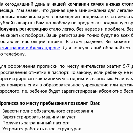
На сегодняшний день
в нашей компании самая низкая стои
есяца! Мы знаем, что данная цена минимальна для легальн
рописанным жильцом в помещении поднимается стоимость к
ублей в квартал Вам по-любому не предложат подлинную вр
Получить регистрацию
стало легко, без нервов и проблем, б
ез скрытых поборов, Ваши регистрации точно будут во всех 
поставлен настоящий штамп. В этом разделе, Вы можете 
егистрации в Александрове
. Для консультаций обращайтесь
о телефону.
ля оформления прописки по месту жительства хватит 5-7 
роставления отметки в паспорт.По закону, если ребенку не 
арегистрирован как минимум с одним из взрослых. Если ва
ля прикрепления в образовательное учреждение или детски
зрослого, т.е. ребенок будет зарегистрирован абсолютно бес
рописка по месту пребывания позволит Вам:
Завести полис обязательного страхования
Зарегистрировать машину на учет
Получить заграничный паспорт
Устроится работать в гос. структурах